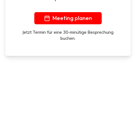
Meeting planen
Jetzt Termin für eine 30-minütige Besprechung
buchen.
Kontakt
|
Frankencoin Erklärt
|
Kontostand
|
Impressum
|
Allgemeine Geschäftsbedingungen
|
Datenschutzerklärung
|
Downloads
|
Privatsphäre Einstellungen
© Plusplus AG 2026 | Zug, Schweiz